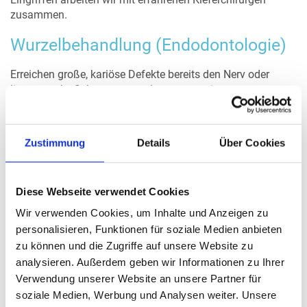
zusammen.
Wurzelbehandlung (Endodontologie)
Erreichen große, kariöse Defekte bereits den Nerv oder
liegen starke Schmerzen vor, kann es zu einer
umfangreichen Wurzelbehandlung kommen. Die
Aufbereitung erfolgt auf Wunsch mit modernster Technik.
Abgebogene und enge Kanäle können oft nicht mit den
Zustimmung
Details
Über Cookies
herkömmlichen Methoden zufriedenstellend behandelt
werden. Die Aufbereitung mit speziellen Instrumenten ist
keine Kassenleistung. Wir haben einen PACT-LASER zur
Diese Webseite verwendet Cookies
photodynamischen Desinfektion.
Wir verwenden Cookies, um Inhalte und Anzeigen zu
personalisieren, Funktionen für soziale Medien anbieten
zu können und die Zugriffe auf unsere Website zu
analysieren. Außerdem geben wir Informationen zu Ihrer
Verwendung unserer Website an unsere Partner für
soziale Medien, Werbung und Analysen weiter. Unsere