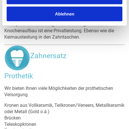
notwendig werden. Unter Sichtkontrolle können die
Ablagerungen auf der Wurzeloberfläche entfernt werden.
Ablehnen
Dieses und eventuell notwendiger Knochenaufbau werden
unter „Parodontalchirurgie“ zusammengefasst. Der
Knochenaufbau ist eine Privatleistung. Ebenso wie die
Keimaustestung in den Zahntaschen.
Zahnersatz
Prothetik
Wir bieten Ihnen viele Möglichkeiten der prothetischen
Versorgung
Kronen aus Vollkeramik, Teilkronen/Veneers, Metallkeramik
oder Metall (Gold o.ä.)
Brücken
Teleskopkronen