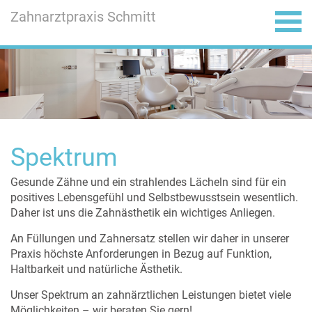
Zahnarztpraxis Schmitt
ÖFFNUNGSZEITEN
PRAXISTEAM
SPEKTRUM
LAGEPLAN
KONTAKT
PRAXIS
HOME
Spektrum
Gesunde Zähne und ein strahlendes Lächeln sind für ein
positives Lebensgefühl und Selbstbewusstsein wesentlich.
Daher ist uns die Zahnästhetik ein wichtiges Anliegen.
An Füllungen und Zahnersatz stellen wir daher in unserer
Praxis höchste Anforderungen in Bezug auf Funktion,
Haltbarkeit und natürliche Ästhetik.
Unser Spektrum an zahnärztlichen Leistungen bietet viele
Möglichkeiten – wir beraten Sie gern!