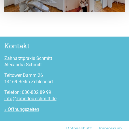
Kontakt
Zahnarztpraxis Schmitt
Alexandra Schmitt
Teltower Damm 26
14169 Berlin-Zehlendorf
Telefon: 030-802 89 99
info@zahndoc-schmitt.de
» Öffnungszeiten
Datenschutz
Impressum