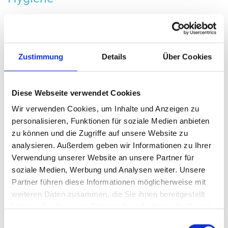
Unsere Thermodesinfektions-und Sterilisationsprozesse
werden vollautomatisch und digital aufgezeichnet.
Zustimmung
Details
Über Cookies
Kinderbehandlung
Kinder dürfen durch
Diese Webseite verwendet Cookies
Zahnarztbehandlungen nicht traumatisiert
Wir verwenden Cookies, um Inhalte und Anzeigen zu
werden. Spätestens im Alter von 2 Jahren
personalisieren, Funktionen für soziale Medien anbieten
sollten sie sich an die
zu können und die Zugriffe auf unsere Website zu
Behandlungsumgebung gewöhnen. Lassen
analysieren. Außerdem geben wir Informationen zu Ihrer
Sie Ihre Kinder bei uns mit dem „Schlürfie Wasser angeln“,
Verwendung unserer Website an unsere Partner für
Licht „anzaubern“ und die „Schatztruhe plündern“. Bei uns
erhalten Sie den Berliner Kinderzahnpass – so behalten
soziale Medien, Werbung und Analysen weiter. Unsere
Sie den Überblick und bekommen Informationen über den
Partner führen diese Informationen möglicherweise mit
Vorsorgeablauf bis zum 6. Lebensjahr.
weiteren Daten zusammen, die Sie ihnen bereitgestellt
haben oder die sie im Rahmen Ihrer Nutzung der Dienste
gesammelt haben.
Einwilligungsauswahl